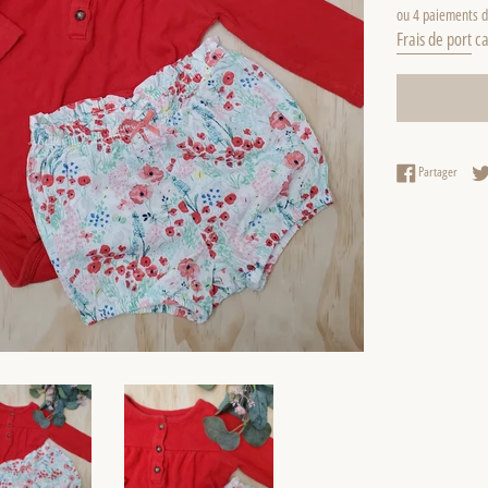
régulier
ou 4 paiements 
Frais de port
ca
Partag
Partager