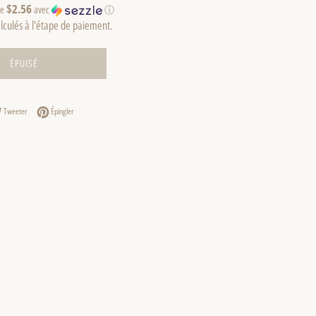
$2.56
de
avec
ⓘ
lculés à l'étape de paiement.
ÉPUISÉ
er sur Facebook
Tweeter sur Twitter
Épingler sur Pinterest
Tweeter
Épingler