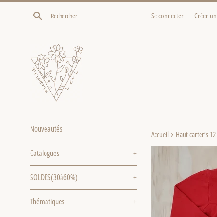
Passer
Recherche
Se connecter
Créer un
au
contenu
Nouveautés
›
Accueil
Haut carter’s 1
Catalogues
+
SOLDES(30à60%)
+
Thématiques
+