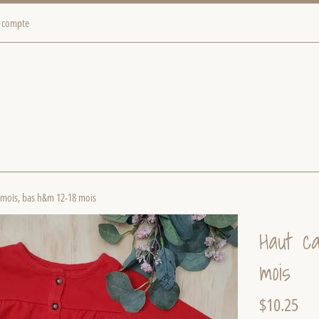
 compte
2 mois, bas h&m 12-18 mois
Haut ca
mois
Prix
$10.25