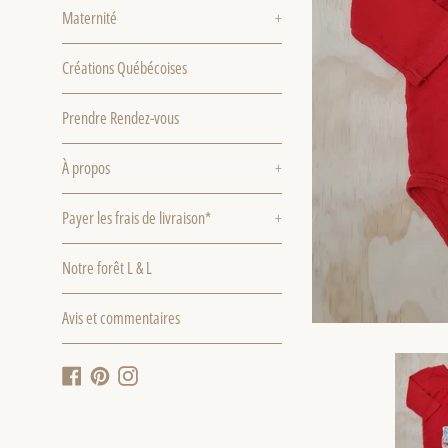
Maternité
+
Créations Québécoises
Prendre Rendez-vous
À propos
+
Payer les frais de livraison*
+
Notre forêt L & L
Avis et commentaires
Facebook
Pinterest
Instagram