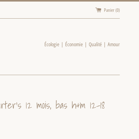
Panier (
0
)
Écologie | Économie | Qualité | Amour
rter’s 12 mois, bas h&m 12-18