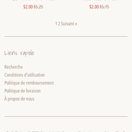
Prix
Prix
Prix
Prix
$2.00
$5.25
$2.00
$5.75
réduit
régulier
réduit
régulier
1
2
Suivant »
Liens rapide
Recherche
Conditions d'utilisation
Politique de remboursement
Politique de livraison
À propos de nous