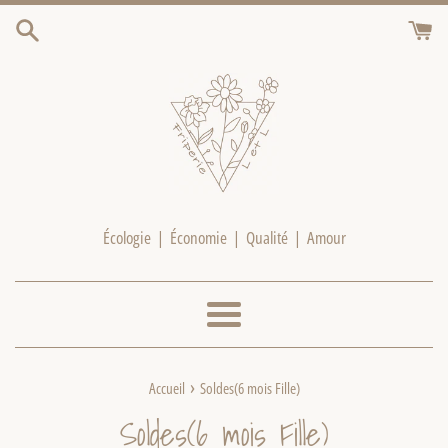
Passer
au
contenu
Écologie | Économie | Qualité | Amour
Menu
›
Accueil
Soldes(6 mois Fille)
Soldes(6 mois Fille)