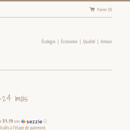
Panier (
0
)
Écologie | Économie | Qualité | Amour
-24 mois
$1.19
de
avec
ⓘ
lculés à l'étape de paiement.