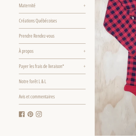
Maternité
+
Créations Québécoises
Prendre Rendez-vous
À propos
+
Payer les frais de livraison*
+
Notre forêt L & L
Avis et commentaires
Facebook
Pinterest
Instagram