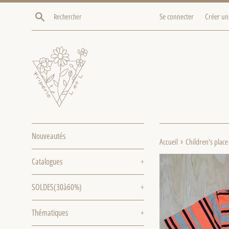
Passer
Recherche
Se connecter
Créer un
au
contenu
Nouveautés
›
Accueil
Children's place
Catalogues
+
SOLDES(30à60%)
+
Thématiques
+