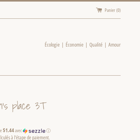
Panier (
0
)
Écologie | Économie | Qualité | Amour
en's place 3T
$1.44
de
avec
ⓘ
lculés à l'étape de paiement.