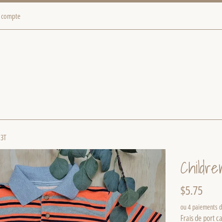
 compte
 3T
Childr
Prix
$5.75
régulier
ou 4 paiements 
Frais de port
ca