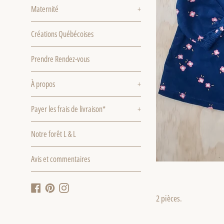
Maternité
+
Créations Québécoises
Prendre Rendez-vous
À propos
+
Payer les frais de livraison*
+
Notre forêt L & L
Avis et commentaires
Facebook
Pinterest
Instagram
2 pièces.