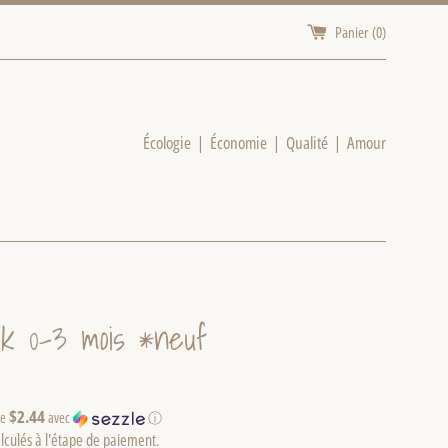
Panier (
0
)
Écologie | Économie | Qualité | Amour
ck 0-3 mois *neuf
$2.44
de
avec
ⓘ
lculés à l'étape de paiement.