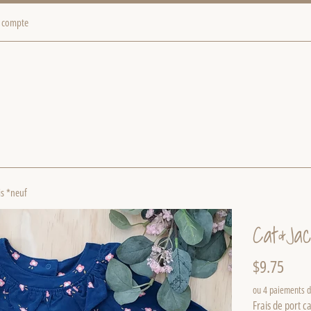
 compte
is *neuf
Cat&Ja
Prix
$9.75
régulier
ou 4 paiements 
Frais de port
ca