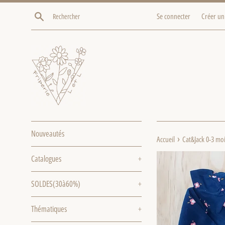
Passer
Recherche
Se connecter
Créer un
au
contenu
Nouveautés
›
Accueil
Cat&Jack 0-3 mo
Catalogues
+
SOLDES(30à60%)
+
Thématiques
+