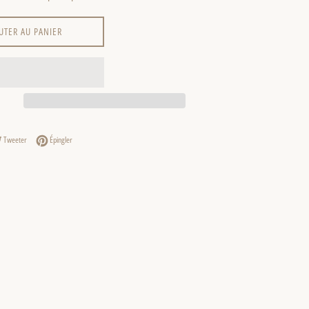
UTER AU PANIER
er sur Facebook
Tweeter sur Twitter
Épingler sur Pinterest
Tweeter
Épingler