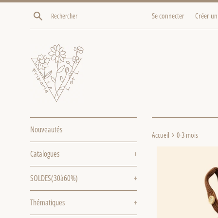
Passer
Recherche
Se connecter
Créer un
au
contenu
Nouveautés
›
Accueil
0-3 mois
Catalogues
+
SOLDES(30à60%)
+
Thématiques
+