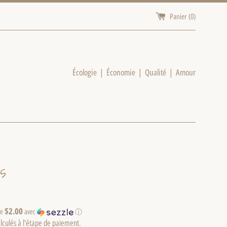
Panier (
0
)
Écologie | Économie | Qualité | Amour
s
$2.00
de
avec
ⓘ
lculés à l'étape de paiement.