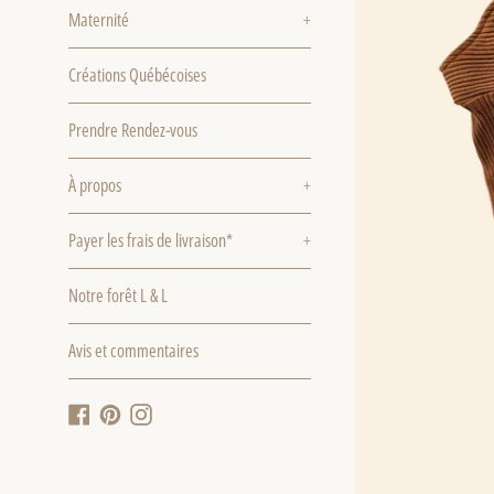
Maternité
+
Créations Québécoises
Prendre Rendez-vous
À propos
+
Payer les frais de livraison*
+
Notre forêt L & L
Avis et commentaires
Facebook
Pinterest
Instagram