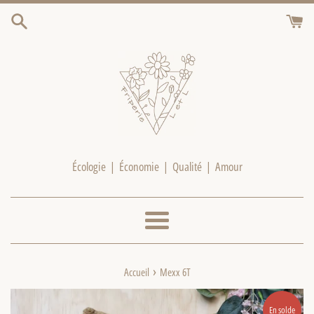
Passer
au
contenu
Écologie | Économie | Qualité | Amour
Menu
›
Accueil
Mexx 6T
En solde