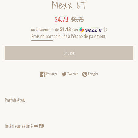
Mexx 6T
Prix
Prix
$4.73
$6.75
réduit
régulier
$1.18
ou 4 paiements de
avec
ⓘ
Frais de port
calculés à l'étape de paiement.
ÉPUISÉ
Partager sur Facebook
Tweeter sur Twitter
Épingler sur Pinterest
Partager
Tweeter
Épingler
Parfait état.
Intérieur satiné ➡️📷