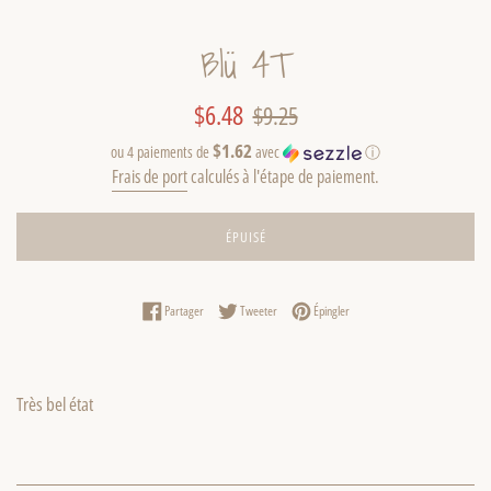
Blü 4T
Prix
Prix
$6.48
$9.25
réduit
régulier
$1.62
ou 4 paiements de
avec
ⓘ
Frais de port
calculés à l'étape de paiement.
ÉPUISÉ
Partager sur Facebook
Tweeter sur Twitter
Épingler sur Pinterest
Partager
Tweeter
Épingler
Très bel état