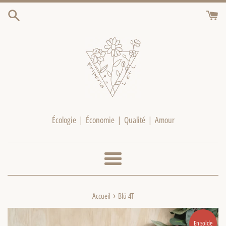
Passer
au
contenu
Écologie | Économie | Qualité | Amour
Menu
›
Accueil
Blü 4T
En solde